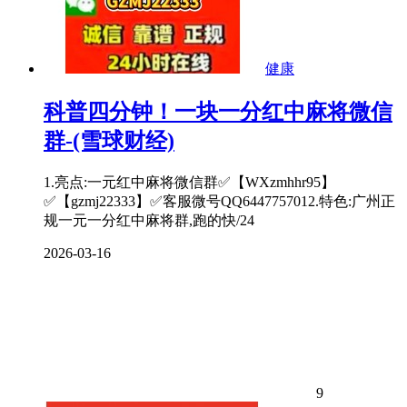
健康
科普四分钟！一块一分红中麻将微信
群-(雪球财经)
1.亮点:一元红中麻将微信群✅【WXzmhhr95】
✅【gzmj22333】✅客服微号QQ6447757012.特色:广州正
规一元一分红中麻将群,跑的快/24
2026-03-16
9