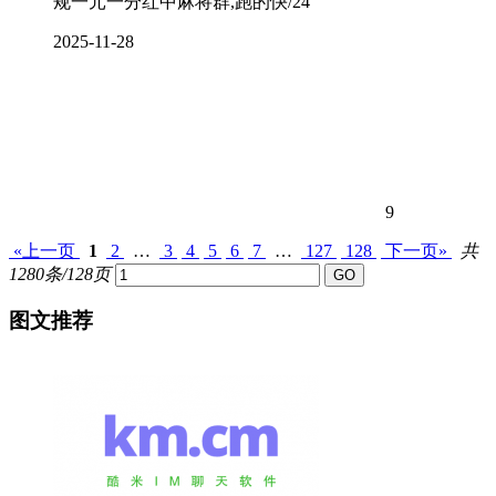
规一元一分红中麻将群,跑的快/24
2025-11-28
9
«上一页
1
2
…
3
4
5
6
7
…
127
128
下一页»
共
1280条/128页
图文推荐