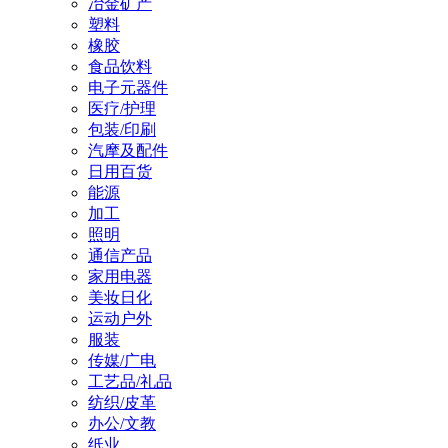
冶金矿产
塑料
橡胶
食品饮料
电子元器件
医疗/护理
包装/印刷
汽摩及配件
日用百货
能源
加工
照明
通信产品
家用电器
美妆日化
运动户外
服装
传媒/广电
工艺品/礼品
纺织/皮革
办公/文教
纸业