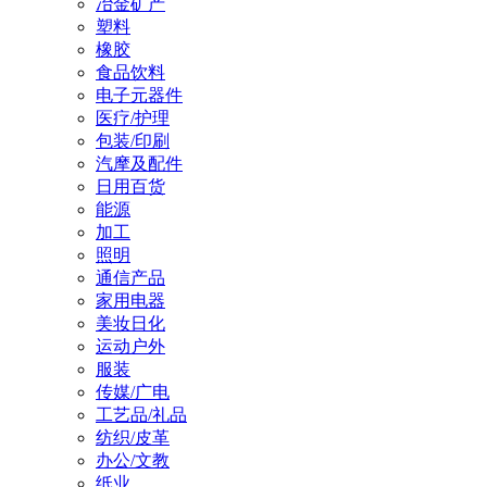
冶金矿产
塑料
橡胶
食品饮料
电子元器件
医疗/护理
包装/印刷
汽摩及配件
日用百货
能源
加工
照明
通信产品
家用电器
美妆日化
运动户外
服装
传媒/广电
工艺品/礼品
纺织/皮革
办公/文教
纸业