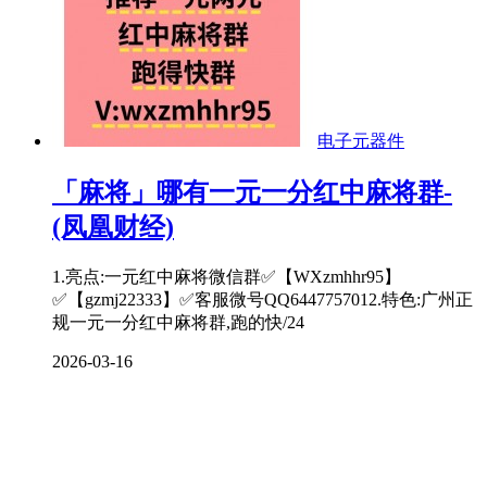
电子元器件
「麻将」哪有一元一分红中麻将群-
(凤凰财经)
1.亮点:一元红中麻将微信群✅【WXzmhhr95】
✅【gzmj22333】✅客服微号QQ6447757012.特色:广州正
规一元一分红中麻将群,跑的快/24
2026-03-16