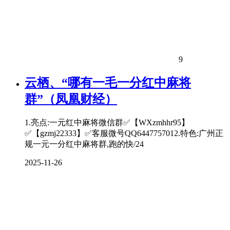
9
云栖、“哪有一毛一分红中麻将
群”（凤凰财经）
1.亮点:一元红中麻将微信群✅【WXzmhhr95】
✅【gzmj22333】✅客服微号QQ6447757012.特色:广州正
规一元一分红中麻将群,跑的快/24
2025-11-26