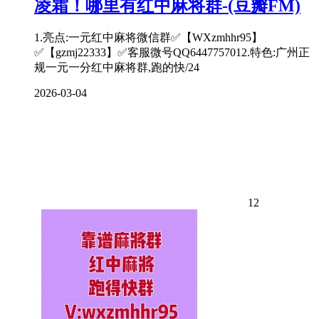
凌霜！哪里有红中麻将群-(豆瓣FM)
1.亮点:一元红中麻将微信群✅【WXzmhhr95】
✅【gzmj22333】✅客服微号QQ6447757012.特色:广州正
规一元一分红中麻将群,跑的快/24
2026-03-04
12