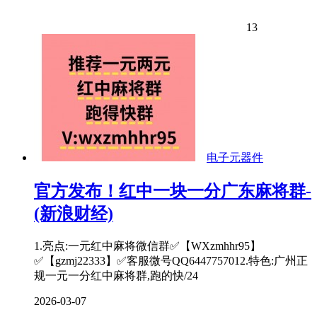
13
电子元器件
官方发布！红中一块一分广东麻将群-
(新浪财经)
1.亮点:一元红中麻将微信群✅【WXzmhhr95】
✅【gzmj22333】✅客服微号QQ6447757012.特色:广州正
规一元一分红中麻将群,跑的快/24
2026-03-07