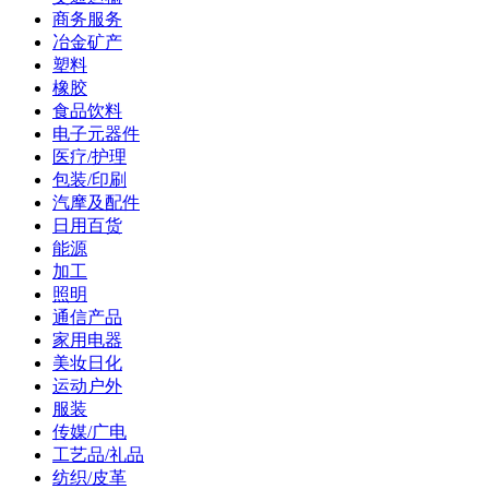
商务服务
冶金矿产
塑料
橡胶
食品饮料
电子元器件
医疗/护理
包装/印刷
汽摩及配件
日用百货
能源
加工
照明
通信产品
家用电器
美妆日化
运动户外
服装
传媒/广电
工艺品/礼品
纺织/皮革