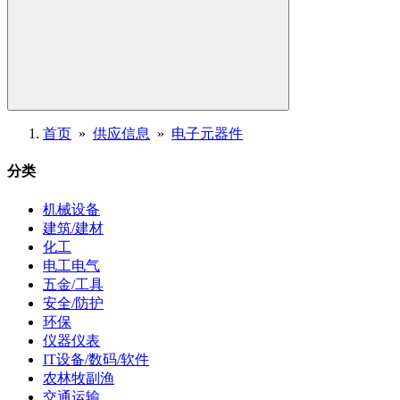
首页
»
供应信息
»
电子元器件
分类
机械设备
建筑/建材
化工
电工电气
五金/工具
安全/防护
环保
仪器仪表
IT设备/数码/软件
农林牧副渔
交通运输