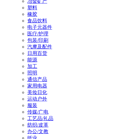
冶金矿产
塑料
橡胶
食品饮料
电子元器件
医疗/护理
包装/印刷
汽摩及配件
日用百货
能源
加工
照明
通信产品
家用电器
美妆日化
运动户外
服装
传媒/广电
工艺品/礼品
纺织/皮革
办公/文教
纸业