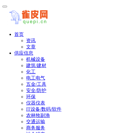
首页
资讯
文章
供应信息
机械设备
建筑/建材
化工
电工电气
五金/工具
安全/防护
环保
仪器仪表
IT设备/数码/软件
农林牧副渔
交通运输
商务服务