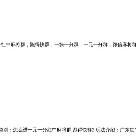
谁有手机一元一分红中麻将群，跑得快群，一块一分群，一元一分群，微信麻
71146023)1.游戏类别：怎么进一元一分红中麻将群,跑得快群2.玩法介绍：广