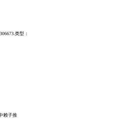
06673.类型：
东红中赖子推