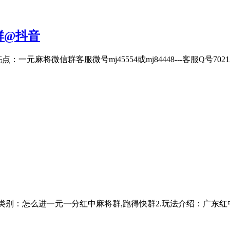
群@抖音
麻将微信群客服微号mj45554或mj84448---客服Q号70213
71146023)1.游戏类别：怎么进一元一分红中麻将群,跑得快群2.玩法介绍：广