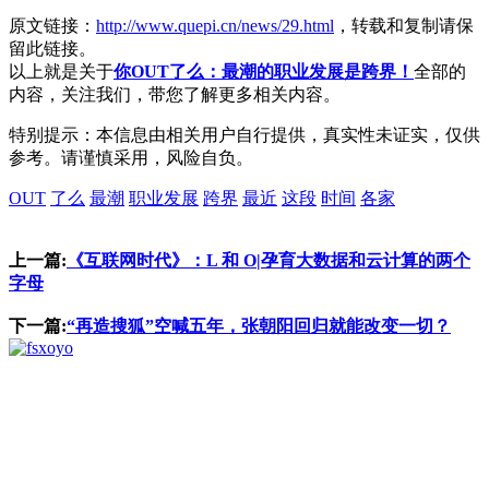
原文链接：
http://www.quepi.cn/news/29.html
，转载和复制请保
留此链接。
以上就是关于
你OUT了么：最潮的职业发展是跨界！
全部的
内容，关注我们，带您了解更多相关内容。
特别提示：本信息由相关用户自行提供，真实性未证实，仅供
参考。请谨慎采用，风险自负。
OUT
了么
最潮
职业发展
跨界
最近
这段
时间
各家
上一篇:
《互联网时代》：L 和 O|孕育大数据和云计算的两个
字母
下一篇:
“再造搜狐”空喊五年，张朝阳回归就能改变一切？