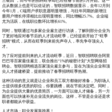
三银四”，而今年的招聘旺季却已经在春节前的1月开始。这一
点从数据上也是可以佐证的，智联招聘数据显示，去年12月到
今年1月，C端用户求职意愿明显增强，与往年同期的新增注
册用户增长停滞相比出现明显增长，同比增幅25.7%。企业端
尤为活跃，在线职位数环比增长61%。
同时，智联通过与多家企业雇主进行访谈，了解到部分企业为
了更好地应对春节后的人才流动旺季，已经提前开始了“旺季
招聘”模式，从而在旺季到来前先声夺人，率先争夺顶尖人
才。
为了应对提前到来的人才流动旺季，近日，智联招聘联合阿里
巴巴等百家最佳雇主，联合推出“1%的秘密计划”大型网络招
聘会。智联招聘精选百家顶尖雇主参与，旨在为顶尖企业和顶
尖人才搭建桥梁，提前推动了春季招聘旺季热潮。
这种活动的意义就是让企业和员工双方都做好准备，为职场人
士提供很多优质的职位，你要跳槽，就在节前决定吧。同时，
为企业提供大量的优质简历，一方面可以做人才储备，另一方
面也可以快速补充企业流失的岗位。这样，不管是企业还是求
职者都能从中获益。
人才市场：职业发展靠跨界！