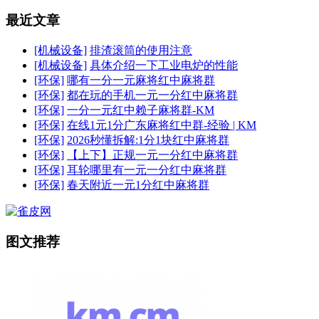
最近文章
[机械设备]
排渣滚筒的使用注意
[机械设备]
具体介绍一下工业电炉的性能
[环保]
哪有一分一元麻将红中麻将群
[环保]
都在玩的手机一元一分红中麻将群
[环保]
一分一元红中赖子麻将群-KM
[环保]
在线1元1分广东麻将红中群-经验 | KM
[环保]
2026秒懂拆解:1分1块红中麻将群
[环保]
【上下】正规一元一分红中麻将群
[环保]
耳轮哪里有一元一分红中麻将群
[环保]
春天附近一元1分红中麻将群
图文推荐