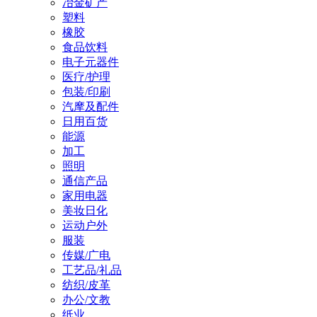
冶金矿产
塑料
橡胶
食品饮料
电子元器件
医疗/护理
包装/印刷
汽摩及配件
日用百货
能源
加工
照明
通信产品
家用电器
美妆日化
运动户外
服装
传媒/广电
工艺品/礼品
纺织/皮革
办公/文教
纸业