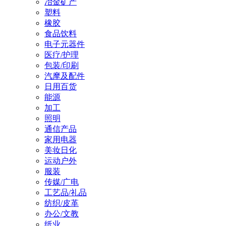
冶金矿产
塑料
橡胶
食品饮料
电子元器件
医疗/护理
包装/印刷
汽摩及配件
日用百货
能源
加工
照明
通信产品
家用电器
美妆日化
运动户外
服装
传媒/广电
工艺品/礼品
纺织/皮革
办公/文教
纸业