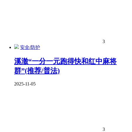
3
安全/防护
‌溪澈‌“一分一元跑得快和红中麻将
群”(推荐/普法)
2025-11-05
3