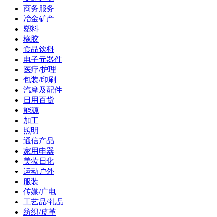
商务服务
冶金矿产
塑料
橡胶
食品饮料
电子元器件
医疗/护理
包装/印刷
汽摩及配件
日用百货
能源
加工
照明
通信产品
家用电器
美妆日化
运动户外
服装
传媒/广电
工艺品/礼品
纺织/皮革