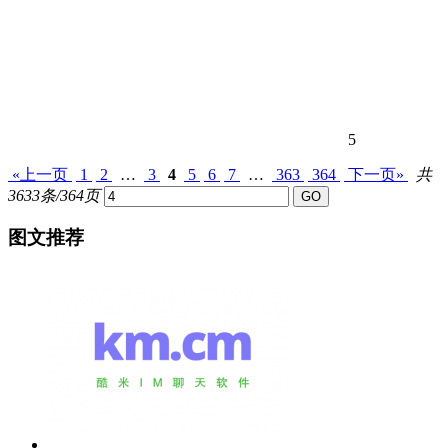
5
«上一页
1
2
…
3
4
5
6
7
…
363
364
下一页»
共
3633条/364页
图文推荐