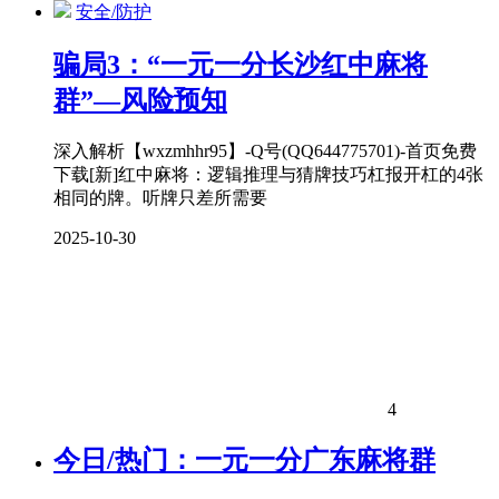
安全/防护
骗局3：“一元一分长沙红中麻将
群”—风险预知
深入解析【wxzmhhr95】-Q号(QQ644775701)-首页免费
下载[新]红中麻将：逻辑推理与猜牌技巧杠报开杠的4张
相同的牌。听牌只差所需要
2025-10-30
4
今日/热门：一元一分广东麻将群