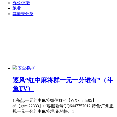
办公/文教
纸业
其他未分类
安全/防护
逐风“红中麻将群一元一分谁有”（斗
鱼TV）
1.亮点:一元红中麻将微信群✅【WXzmhhr95】
✅【gzmj22333】✅客服微号QQ6447757012.特色:广州正
规一元一分红中麻将群,跑的快。1