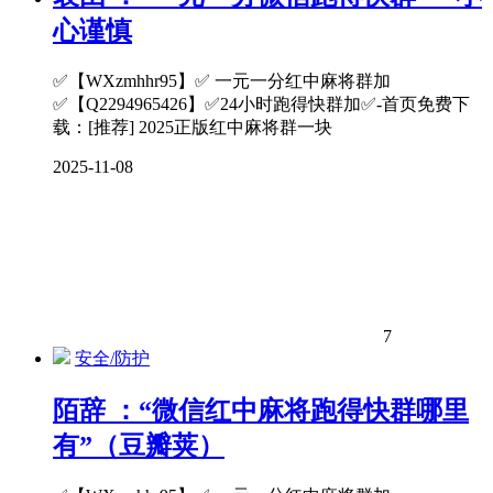
心谨慎
✅【WXzmhhr95】✅ 一元一分红中麻将群加
✅【Q2294965426】✅24小时跑得快群加✅-首页免费下
载：[推荐] 2025正版红中麻将群一块
2025-11-08
7
安全/防护
陌辞 ：“微信红中麻将跑得快群哪里
有”（豆瓣荚）