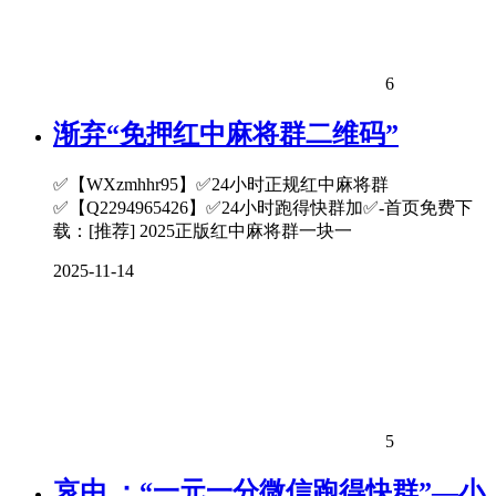
6
渐弃“免押红中麻将群二维码”
✅【WXzmhhr95】✅24小时正规红中麻将群
✅【Q2294965426】✅24小时跑得快群加✅-首页免费下
载：[推荐] 2025正版红中麻将群一块一
2025-11-14
5
哀由 ：“一元一分微信跑得快群”—小