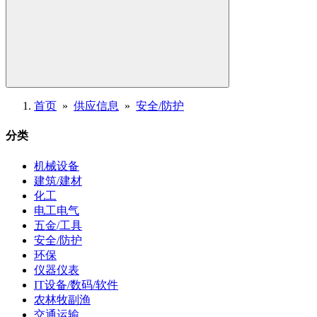
首页
»
供应信息
»
安全/防护
分类
机械设备
建筑/建材
化工
电工电气
五金/工具
安全/防护
环保
仪器仪表
IT设备/数码/软件
农林牧副渔
交通运输