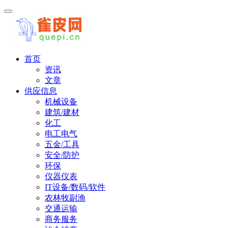
首页
资讯
文章
供应信息
机械设备
建筑/建材
化工
电工电气
五金/工具
安全/防护
环保
仪器仪表
IT设备/数码/软件
农林牧副渔
交通运输
商务服务