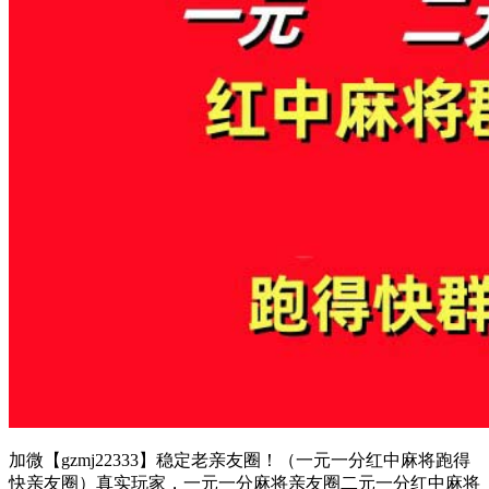
加微【gzmj22333】稳定老亲友圈！（一元一分红中麻将跑得
快亲友圈）真实玩家，一元一分麻将亲友圈二元一分红中麻将