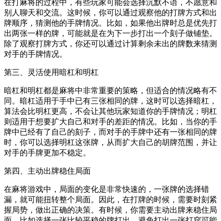
在打麻将的过程中，有些玩家可能会选择沉默不语，不愿意和
别人聊天和交流。这时候，你可以通过观察他的打牌方式和出
牌顺序，猜测他的手牌情况。比如，如果他出牌时总是优先打
出两张一样的牌，可能就是在为下一步打出一个刻子做铺垫。
除了观察打牌方式，你还可以通过计算剩余未出的牌数来猜测
对手的手牌情况。
第三、灵活使用暗杠和明杠
暗杠和明杠都是麻将中非常重要的策略，但适合的情况略有不
同。暗杠适用于手中已有三张相同的牌，这时可以选择暗杠，
算法会比明杠更高，不会让其他玩家知道你的手牌情况；明杠
则适用于想要扩大自己和对手的差距的情况。比如，当你的手
牌中已经有了自己的刻子，而对手的手牌中还有一张相同的牌
时，你可以选择明杠这张牌，从而扩大自己的胡牌范围，并让
对手的手牌更加不稳定。
第四、主动出牌稳住局面
在麻将游戏中，局面的变化是非常快速的，一张牌的选择错
漏，就可能扭转整个局面。因此，在打牌的时候，需要时刻紧
握局势，做出正确的决策。有时候，你需要主动出牌来稳住局
面，比如选择一张比较平稳的牌打出，避免打出一张打穿可能