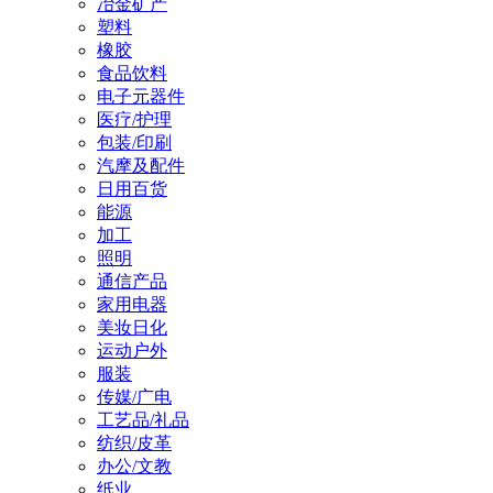
冶金矿产
塑料
橡胶
食品饮料
电子元器件
医疗/护理
包装/印刷
汽摩及配件
日用百货
能源
加工
照明
通信产品
家用电器
美妆日化
运动户外
服装
传媒/广电
工艺品/礼品
纺织/皮革
办公/文教
纸业