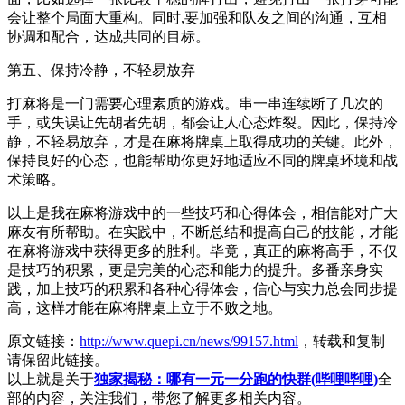
会让整个局面大重构。同时,要加强和队友之间的沟通，互相
协调和配合，达成共同的目标。
第五、保持冷静，不轻易放弃
打麻将是一门需要心理素质的游戏。串一串连续断了几次的
手，或失误让先胡者先胡，都会让人心态炸裂。因此，保持冷
静，不轻易放弃，才是在麻将牌桌上取得成功的关键。此外，
保持良好的心态，也能帮助你更好地适应不同的牌桌环境和战
术策略。
以上是我在麻将游戏中的一些技巧和心得体会，相信能对广大
麻友有所帮助。在实践中，不断总结和提高自己的技能，才能
在麻将游戏中获得更多的胜利。毕竟，真正的麻将高手，不仅
是技巧的积累，更是完美的心态和能力的提升。多番亲身实
践，加上技巧的积累和各种心得体会，信心与实力总会同步提
高，这样才能在麻将牌桌上立于不败之地。
原文链接：
http://www.quepi.cn/news/99157.html
，转载和复制
请保留此链接。
以上就是关于
独家揭秘：哪有一元一分跑的快群(哔哩哔哩)
全
部的内容，关注我们，带您了解更多相关内容。