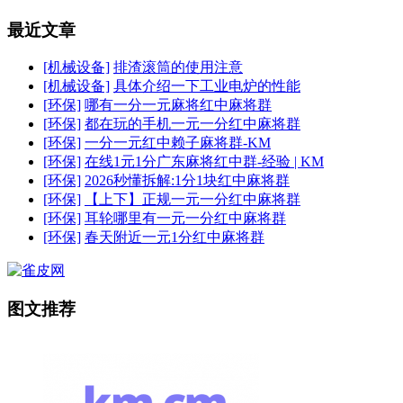
最近文章
[机械设备]
排渣滚筒的使用注意
[机械设备]
具体介绍一下工业电炉的性能
[环保]
哪有一分一元麻将红中麻将群
[环保]
都在玩的手机一元一分红中麻将群
[环保]
一分一元红中赖子麻将群-KM
[环保]
在线1元1分广东麻将红中群-经验 | KM
[环保]
2026秒懂拆解:1分1块红中麻将群
[环保]
【上下】正规一元一分红中麻将群
[环保]
耳轮哪里有一元一分红中麻将群
[环保]
春天附近一元1分红中麻将群
图文推荐