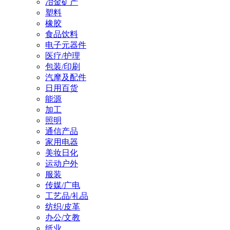
冶金矿产
塑料
橡胶
食品饮料
电子元器件
医疗/护理
包装/印刷
汽摩及配件
日用百货
能源
加工
照明
通信产品
家用电器
美妆日化
运动户外
服装
传媒/广电
工艺品/礼品
纺织/皮革
办公/文教
纸业