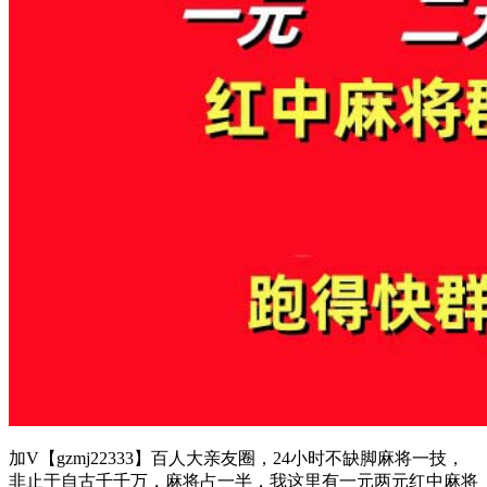
加V【gzmj22333】百人大亲友圈，24小时不缺脚麻将一技，
非止于自古千千万，麻将占一半，我这里有一元两元红中麻将