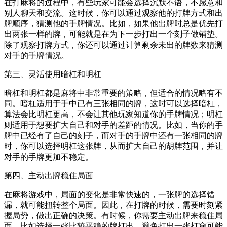
在打麻将的过程中，有些玩家可能会选择沉默不语，不愿意和
别人聊天和交流。这时候，你可以通过观察他的打牌方式和出
牌顺序，猜测他的手牌情况。比如，如果他出牌时总是优先打
出两张一样的牌，可能就是在为下一步打出一个刻子做铺垫。
除了观察打牌方式，你还可以通过计算剩余未出的牌数来猜测
对手的手牌情况。
第三、灵活使用暗杠和明杠
暗杠和明杠都是麻将中非常重要的策略，但适合的情况略有不
同。暗杠适用于手中已有三张相同的牌，这时可以选择暗杠，
算法会比明杠更高，不会让其他玩家知道你的手牌情况；明杠
则适用于想要扩大自己和对手的差距的情况。比如，当你的手
牌中已经有了自己的刻子，而对手的手牌中还有一张相同的牌
时，你可以选择明杠这张牌，从而扩大自己的胡牌范围，并让
对手的手牌更加不稳定。
第四、主动出牌稳住局面
在麻将游戏中，局面的变化是非常快速的，一张牌的选择错
漏，就可能扭转整个局面。因此，在打牌的时候，需要时刻紧
握局势，做出正确的决策。有时候，你需要主动出牌来稳住局
面，比如选择一张比较平稳的牌打出，避免打出一张打穿可能