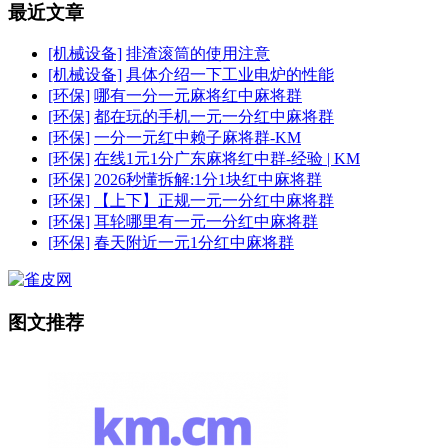
最近文章
[机械设备]
排渣滚筒的使用注意
[机械设备]
具体介绍一下工业电炉的性能
[环保]
哪有一分一元麻将红中麻将群
[环保]
都在玩的手机一元一分红中麻将群
[环保]
一分一元红中赖子麻将群-KM
[环保]
在线1元1分广东麻将红中群-经验 | KM
[环保]
2026秒懂拆解:1分1块红中麻将群
[环保]
【上下】正规一元一分红中麻将群
[环保]
耳轮哪里有一元一分红中麻将群
[环保]
春天附近一元1分红中麻将群
图文推荐