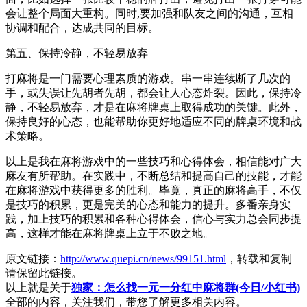
会让整个局面大重构。同时,要加强和队友之间的沟通，互相
协调和配合，达成共同的目标。
第五、保持冷静，不轻易放弃
打麻将是一门需要心理素质的游戏。串一串连续断了几次的
手，或失误让先胡者先胡，都会让人心态炸裂。因此，保持冷
静，不轻易放弃，才是在麻将牌桌上取得成功的关键。此外，
保持良好的心态，也能帮助你更好地适应不同的牌桌环境和战
术策略。
以上是我在麻将游戏中的一些技巧和心得体会，相信能对广大
麻友有所帮助。在实践中，不断总结和提高自己的技能，才能
在麻将游戏中获得更多的胜利。毕竟，真正的麻将高手，不仅
是技巧的积累，更是完美的心态和能力的提升。多番亲身实
践，加上技巧的积累和各种心得体会，信心与实力总会同步提
高，这样才能在麻将牌桌上立于不败之地。
原文链接：
http://www.quepi.cn/news/99151.html
，转载和复制
请保留此链接。
以上就是关于
独家：怎么找一元一分红中麻将群(今日/小红书)
全部的内容，关注我们，带您了解更多相关内容。