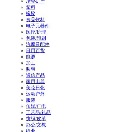
冶金矿产
塑料
橡胶
食品饮料
电子元器件
医疗/护理
包装/印刷
汽摩及配件
日用百货
能源
加工
照明
通信产品
家用电器
美妆日化
运动户外
服装
传媒/广电
工艺品/礼品
纺织/皮革
办公/文教
纸业