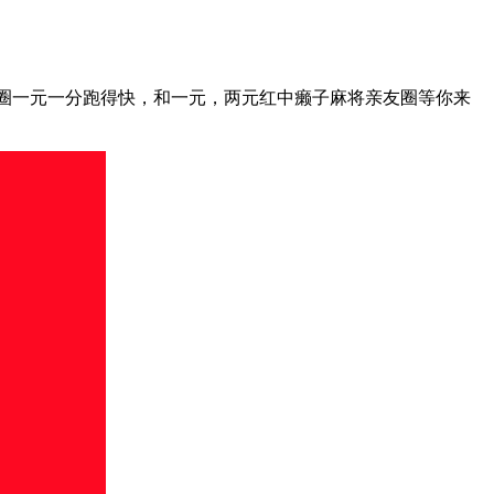
亲友圈一元一分跑得快，和一元，两元红中癞子麻将亲友圈等你来