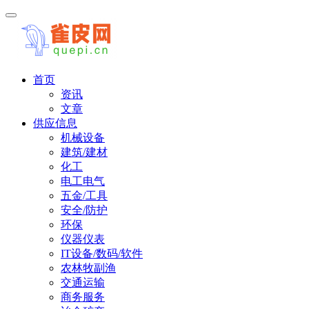
首页
资讯
文章
供应信息
机械设备
建筑/建材
化工
电工电气
五金/工具
安全/防护
环保
仪器仪表
IT设备/数码/软件
农林牧副渔
交通运输
商务服务