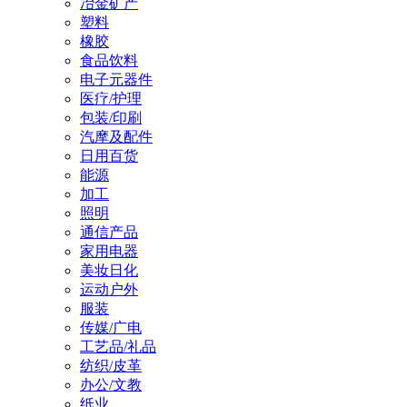
冶金矿产
塑料
橡胶
食品饮料
电子元器件
医疗/护理
包装/印刷
汽摩及配件
日用百货
能源
加工
照明
通信产品
家用电器
美妆日化
运动户外
服装
传媒/广电
工艺品/礼品
纺织/皮革
办公/文教
纸业