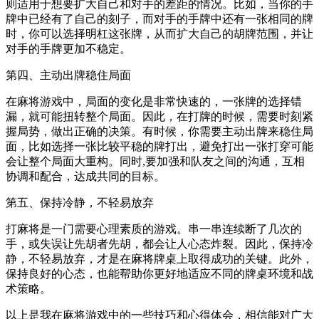
则适用于想要扩大自己和对手的差距的情况。比如，当你的手
牌中已经有了自己的刻子，而对手的手牌中还有一张相同的牌
时，你可以选择明杠这张牌，从而扩大自己的胡牌范围，并让
对手的手牌更加不稳定。
第四、主动出牌稳住局面
在麻将游戏中，局面的变化是非常快速的，一张牌的选择错
漏，就可能扭转整个局面。因此，在打牌的时候，需要时刻紧
握局势，做出正确的决策。有时候，你需要主动出牌来稳住局
面，比如选择一张比较平稳的牌打出，避免打出一张打穿可能
会让整个局面大重构。同时,要加强和队友之间的沟通，互相
协调和配合，达成共同的目标。
第五、保持冷静，不轻易放弃
打麻将是一门需要心理素质的游戏。串一串连续断了几次的
手，或失误让先胡者先胡，都会让人心态炸裂。因此，保持冷
静，不轻易放弃，才是在麻将牌桌上取得成功的关键。此外，
保持良好的心态，也能帮助你更好地适应不同的牌桌环境和战
术策略。
以上是我在麻将游戏中的一些技巧和心得体会，相信能对广大