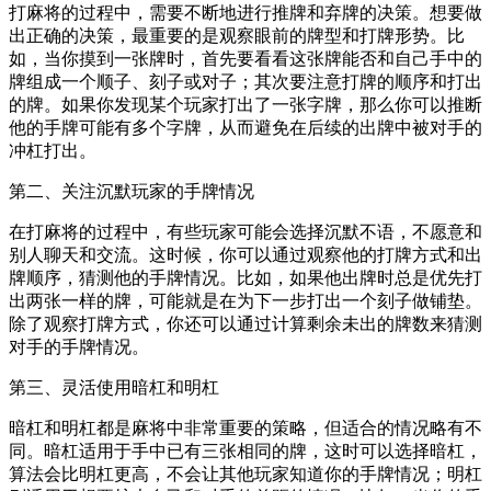
打麻将的过程中，需要不断地进行推牌和弃牌的决策。想要做
出正确的决策，最重要的是观察眼前的牌型和打牌形势。比
如，当你摸到一张牌时，首先要看看这张牌能否和自己手中的
牌组成一个顺子、刻子或对子；其次要注意打牌的顺序和打出
的牌。如果你发现某个玩家打出了一张字牌，那么你可以推断
他的手牌可能有多个字牌，从而避免在后续的出牌中被对手的
冲杠打出。
第二、关注沉默玩家的手牌情况
在打麻将的过程中，有些玩家可能会选择沉默不语，不愿意和
别人聊天和交流。这时候，你可以通过观察他的打牌方式和出
牌顺序，猜测他的手牌情况。比如，如果他出牌时总是优先打
出两张一样的牌，可能就是在为下一步打出一个刻子做铺垫。
除了观察打牌方式，你还可以通过计算剩余未出的牌数来猜测
对手的手牌情况。
第三、灵活使用暗杠和明杠
暗杠和明杠都是麻将中非常重要的策略，但适合的情况略有不
同。暗杠适用于手中已有三张相同的牌，这时可以选择暗杠，
算法会比明杠更高，不会让其他玩家知道你的手牌情况；明杠