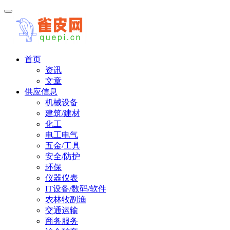
首页
资讯
文章
供应信息
机械设备
建筑/建材
化工
电工电气
五金/工具
安全/防护
环保
仪器仪表
IT设备/数码/软件
农林牧副渔
交通运输
商务服务