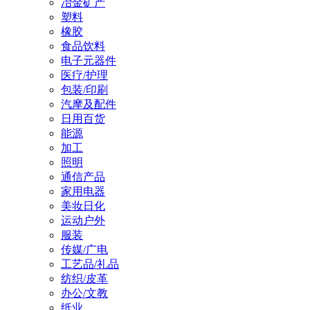
冶金矿产
塑料
橡胶
食品饮料
电子元器件
医疗/护理
包装/印刷
汽摩及配件
日用百货
能源
加工
照明
通信产品
家用电器
美妆日化
运动户外
服装
传媒/广电
工艺品/礼品
纺织/皮革
办公/文教
纸业