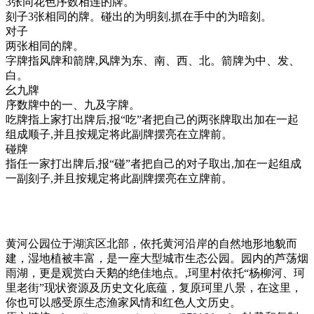
3张同花色序数相连的牌。
刻子3张相同的牌。碰出的为明刻,抓在手中的为暗刻。
对子
两张相同的牌。
字牌指风牌和箭牌,风牌为东、南、西、北。箭牌为中、发、
白。
幺九牌
序数牌中的一、九及字牌。
吃牌指上家打出牌后,报“吃”者把自己的两张牌取出加在一起
组成顺子,并且按规定将此副牌摆亮在立牌前。
碰牌
指任一家打出牌后,报“碰”者把自己的对子取出,加在一起组成
一副刻子,并且按规定将此副牌摆亮在立牌前。
黄河公园位于湖滨区北部，依托黄河沿岸的自然地形地貌而
建，湿地植被丰富，是一座大型城市生态公园。园内的芦荡烟
雨湖，更是观赏白天鹅的绝佳地点。,珂里村依托“杨柳河、珂
里老街”现状资源及历史文化底蕴，复原珂里八景，在这里，
你也可以感受原生态渔家风情和红色人文历史。