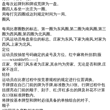
盘每次起牌到和牌或荒牌为一盘。
圈四人各坐一次庄为一圈。
局每打完四圈或达到规定时间为一局。
圈风
每局比赛圈数的标志。第一圈为东风圈,第二圈为南风圈,第三
圈为西风圈,第四圈为北风圈。
门风运动员每盘座位的标志。庄家为东风,下家为南风,对家为
西风,上家为北风。
定位
运动员按抽签号码确定的桌号及方位。红中麻将外挂群[薇
——wxzmhhr95——]
庄家、旁家门风东者为庄家,其余均为旁家。无论是否和牌,庄
家不连庄。
轮转
运动员在比赛过程中按竞赛规程的规定进行位置调换。
手牌摆在自己门前的牌为手牌,标准数为13张。行牌过程中包
括摆亮在门前的顺子、刻子、杠;开杠多出的牌及补花不计算
在13张标准牌数内。
将牌按基本牌型和牌时必须具备的单独组合的对子。
顺子