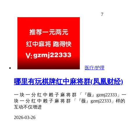
7
医疗/护理
哪里有玩棋牌红中麻将群(凤凰财经)
一 块 一 分 红 中 赖 子 麻 将 群 「『薇』gzmj22333」一
块 一 分 红 中 赖 子 麻 将 群 「『薇』gzmj22333」样的
互动不仅增进
2026-03-26