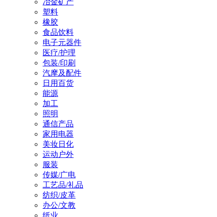
冶金矿产
塑料
橡胶
食品饮料
电子元器件
医疗/护理
包装/印刷
汽摩及配件
日用百货
能源
加工
照明
通信产品
家用电器
美妆日化
运动户外
服装
传媒/广电
工艺品/礼品
纺织/皮革
办公/文教
纸业