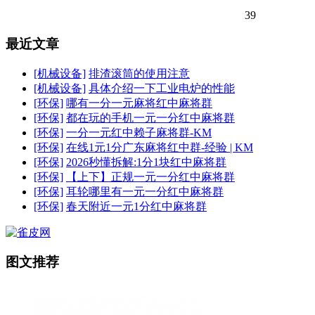
39
最近文章
[机械设备]
排渣滚筒的使用注意
[机械设备]
具体介绍一下工业电炉的性能
[环保]
哪有一分一元麻将红中麻将群
[环保]
都在玩的手机一元一分红中麻将群
[环保]
一分一元红中赖子麻将群-KM
[环保]
在线1元1分广东麻将红中群-经验 | KM
[环保]
2026秒懂拆解:1分1块红中麻将群
[环保]
【上下】正规一元一分红中麻将群
[环保]
耳轮哪里有一元一分红中麻将群
[环保]
春天附近一元1分红中麻将群
图文推荐