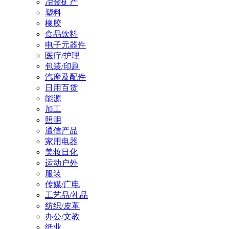
冶金矿产
塑料
橡胶
食品饮料
电子元器件
医疗/护理
包装/印刷
汽摩及配件
日用百货
能源
加工
照明
通信产品
家用电器
美妆日化
运动户外
服装
传媒/广电
工艺品/礼品
纺织/皮革
办公/文教
纸业