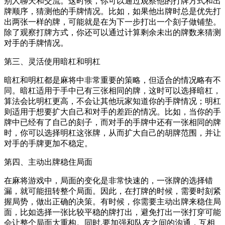
别人聊天和交流。这时候，你可以通过观察他的打牌方式和出
牌顺序，猜测他的手牌情况。比如，如果他出牌时总是优先打
出两张一样的牌，可能就是在为下一步打出一个刻子做铺垫。
除了观察打牌方式，你还可以通过计算剩余未出的牌数来猜测
对手的手牌情况。
第三、灵活使用暗杠和明杠
暗杠和明杠都是麻将中非常重要的策略，但适合的情况略有不
同。暗杠适用于手中已有三张相同的牌，这时可以选择暗杠，
算法会比明杠更高，不会让其他玩家知道你的手牌情况；明杠
则适用于想要扩大自己和对手的差距的情况。比如，当你的手
牌中已经有了自己的刻子，而对手的手牌中还有一张相同的牌
时，你可以选择明杠这张牌，从而扩大自己的胡牌范围，并让
对手的手牌更加不稳定。
第四、主动出牌稳住局面
在麻将游戏中，局面的变化是非常快速的，一张牌的选择错
漏，就可能扭转整个局面。因此，在打牌的时候，需要时刻紧
握局势，做出正确的决策。有时候，你需要主动出牌来稳住局
面，比如选择一张比较平稳的牌打出，避免打出一张打穿可能
会让整个局面大重构。同时,要加强和队友之间的沟通，互相