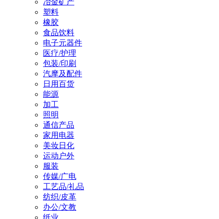
冶金矿产
塑料
橡胶
食品饮料
电子元器件
医疗/护理
包装/印刷
汽摩及配件
日用百货
能源
加工
照明
通信产品
家用电器
美妆日化
运动户外
服装
传媒/广电
工艺品/礼品
纺织/皮革
办公/文教
纸业