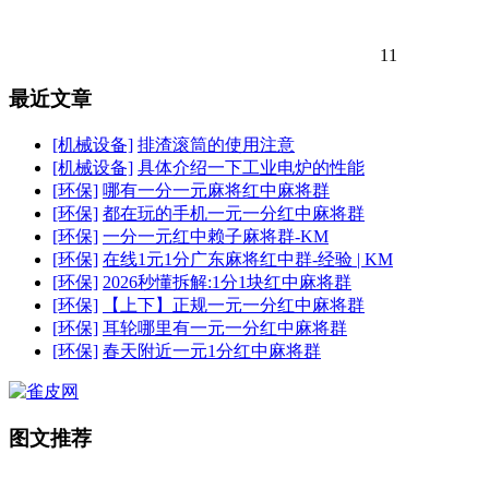
11
最近文章
[机械设备]
排渣滚筒的使用注意
[机械设备]
具体介绍一下工业电炉的性能
[环保]
哪有一分一元麻将红中麻将群
[环保]
都在玩的手机一元一分红中麻将群
[环保]
一分一元红中赖子麻将群-KM
[环保]
在线1元1分广东麻将红中群-经验 | KM
[环保]
2026秒懂拆解:1分1块红中麻将群
[环保]
【上下】正规一元一分红中麻将群
[环保]
耳轮哪里有一元一分红中麻将群
[环保]
春天附近一元1分红中麻将群
图文推荐