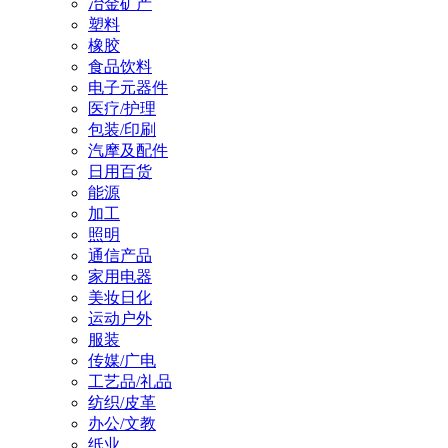
冶金矿产
塑料
橡胶
食品饮料
电子元器件
医疗/护理
包装/印刷
汽摩及配件
日用百货
能源
加工
照明
通信产品
家用电器
美妆日化
运动户外
服装
传媒/广电
工艺品/礼品
纺织/皮革
办公/文教
纸业