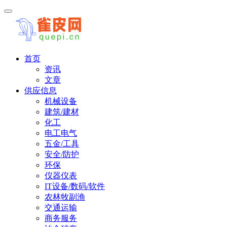
首页
资讯
文章
供应信息
机械设备
建筑/建材
化工
电工电气
五金/工具
安全/防护
环保
仪器仪表
IT设备/数码/软件
农林牧副渔
交通运输
商务服务