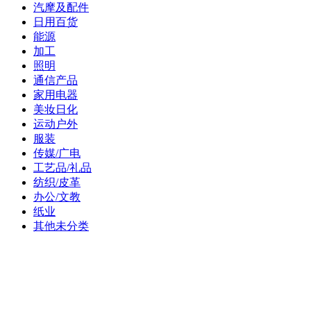
汽摩及配件
日用百货
能源
加工
照明
通信产品
家用电器
美妆日化
运动户外
服装
传媒/广电
工艺品/礼品
纺织/皮革
办公/文教
纸业
其他未分类