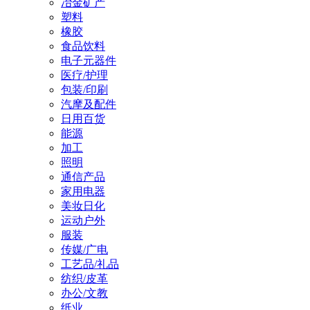
冶金矿产
塑料
橡胶
食品饮料
电子元器件
医疗/护理
包装/印刷
汽摩及配件
日用百货
能源
加工
照明
通信产品
家用电器
美妆日化
运动户外
服装
传媒/广电
工艺品/礼品
纺织/皮革
办公/文教
纸业