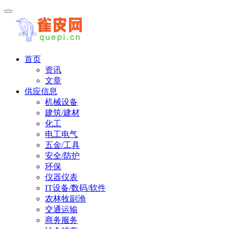
首页
资讯
文章
供应信息
机械设备
建筑/建材
化工
电工电气
五金/工具
安全/防护
环保
仪器仪表
IT设备/数码/软件
农林牧副渔
交通运输
商务服务