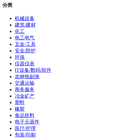
分类
机械设备
建筑/建材
化工
电工电气
五金/工具
安全/防护
环保
仪器仪表
IT设备/数码/软件
农林牧副渔
交通运输
商务服务
冶金矿产
塑料
橡胶
食品饮料
电子元器件
医疗/护理
包装/印刷